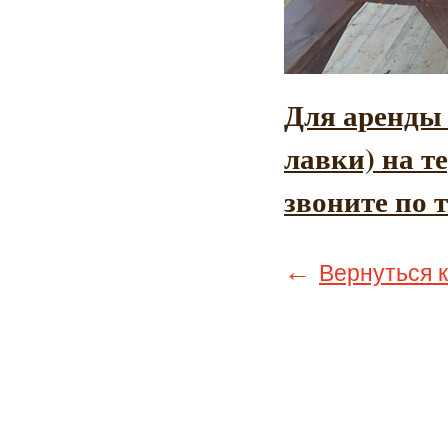
Для аренды 
лавки) на т
звоните по 
←
Вернуться к