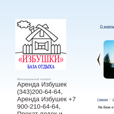
О компа
Многоканальный телефон
Аренда Избушек
(343)200-64-64,
Аренда Избушек +7
Главная
/
О
900-210-64-64,
На базе 
Прокат лодок и