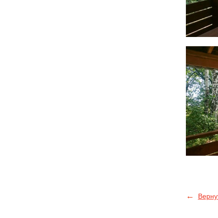
←
Верну