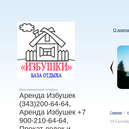
О компа
Многоканальный телефон
Аренда Избушек
(343)200-64-64,
Аренда Избушек +7
Главная
/
900-210-64-64,
19 Сентяб
Прокат лодок и